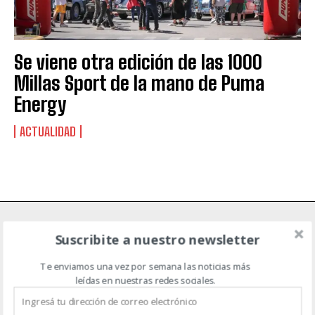
Suscribite al Newsletter
Se viene otra edición de las 1000
Millas Sport de la mano de Puma
Energy
QUIERO SUSCRIBIRME
ACTUALIDAD
Leí y acepto la
Política de Privacidad
.
NOTICIAS DE CAMPO
Suscribite a nuestro newsletter
Te enviamos una vez por semana las noticias más
leídas en nuestras redes sociales.
ACTUALIDAD
AGRICULTURA
AGTECH
EVENTOS
GANADERÍA
MAQUINARIA AGRÍCOLA