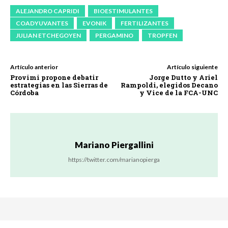
ALEJANDRO CAPRIDI
BIOESTIMULANTES
COADYUVANTES
EVONIK
FERTILIZANTES
JULIAN ETCHEGOYEN
PERGAMINO
TROPFEN
Artículo anterior
Artículo siguiente
Provimi propone debatir
Jorge Dutto y Ariel
estrategias en las Sierras de
Rampoldi, elegidos Decano
Córdoba
y Vice de la FCA-UNC
Mariano Piergallini
https://twitter.com/marianopierga