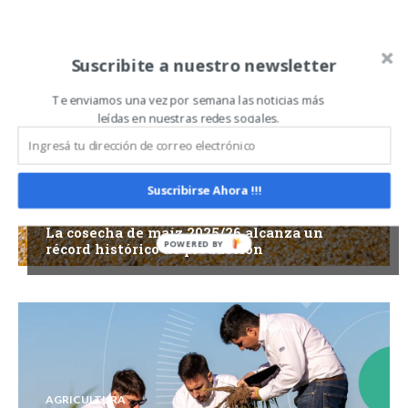
Related Articles
ALL
MÁS
Suscribite a nuestro newsletter
Te enviamos una vez por semana las noticias más
leídas en nuestras redes sociales.
Suscribirse Ahora !!!
AGRICULTURA
La cosecha de maíz 2025/26 alcanza un
récord histórico de producción
AGRICULTURA