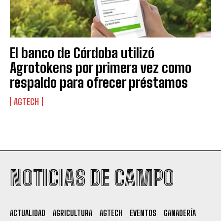
El banco de Córdoba utilizó
Agrotokens por primera vez como
respaldo para ofrecer préstamos
AGTECH
Suscribite al Newsletter
NOTICIAS DE CAMPO
QUIERO SUSCRIBIRME
ACTUALIDAD
AGRICULTURA
AGTECH
EVENTOS
GANADERÍA
Leí y acepto la
Política de Privacidad
.