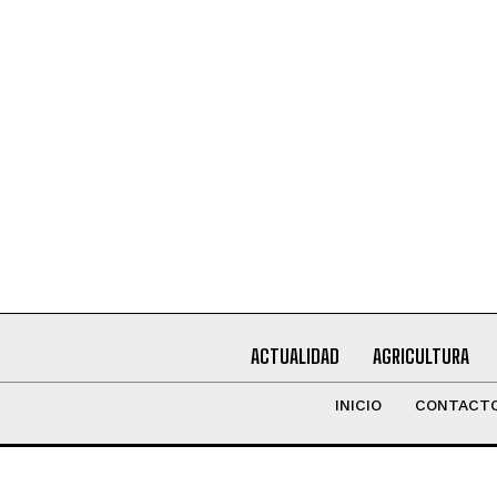
Leí y acepto la
Política de Privacidad
.
ACTUALIDAD
AGRICULTURA
INICIO
CONTACT