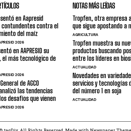
RTÍCULOS
NOTAS MÁS LEÍDAS
esentó en Aapresid
Tropfen, otra empresa 
 contundentes contra el
que sigue apostando a 
miento del maíz
AGRICULTURA
Tropfen muestra su nue
PRESID 2026
sentó en AAPRESID su
productos buscando pos
, el más tecnológico de
entre los líderes en bio
ACTUALIDAD
Novedades en variedade
PRESID 2026
 General de AGCO
servicios y tecnologías
analizó las tendencias
del número 1 en soja
 los desafíos que vienen
ACTUALIDAD
PRESID 2026
© tagDiv. All Rights Reserved. Made with Newspaper Theme