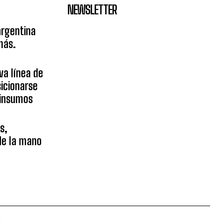
NEWSLETTER
argentina
más.
va línea de
icionarse
sinsumos
s,
 de la mano
.