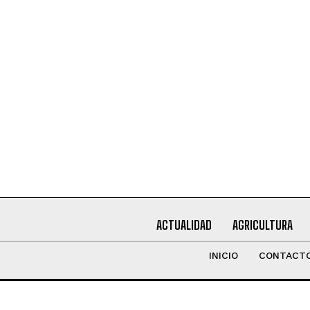
Leí y acepto la
Política de Privacidad
.
ACTUALIDAD
AGRICULTURA
INICIO
CONTACT