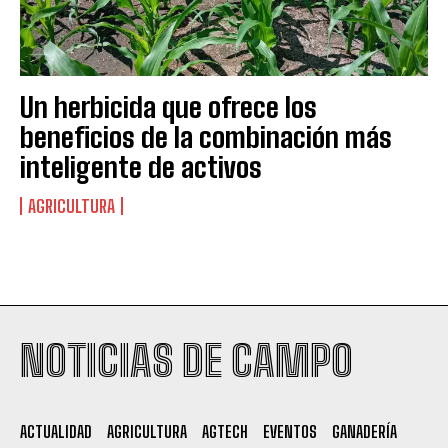
Un herbicida que ofrece los
beneficios de la combinación más
inteligente de activos
AGRICULTURA
Suscribite al Newsletter
NOTICIAS DE CAMPO
QUIERO SUSCRIBIRME
ACTUALIDAD
AGRICULTURA
AGTECH
EVENTOS
GANADERÍA
Leí y acepto la
Política de Privacidad
.