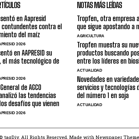
RTÍCULOS
NOTAS MÁS LEÍDAS
esentó en Aapresid
Tropfen, otra empresa 
 contundentes contra el
que sigue apostando a 
miento del maíz
AGRICULTURA
Tropfen muestra su nue
PRESID 2026
sentó en AAPRESID su
productos buscando pos
, el más tecnológico de
entre los líderes en bio
ACTUALIDAD
Novedades en variedade
PRESID 2026
 General de AGCO
servicios y tecnologías
analizó las tendencias
del número 1 en soja
 los desafíos que vienen
ACTUALIDAD
PRESID 2026
© tagDiv. All Rights Reserved. Made with Newspaper Theme