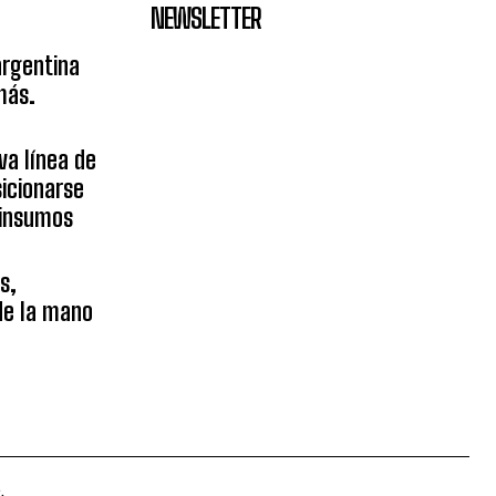
NEWSLETTER
argentina
más.
va línea de
icionarse
sinsumos
s,
 de la mano
.