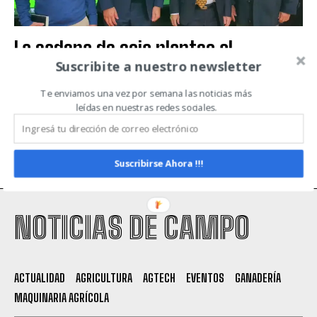
La cadena de soja planteo al
Suscribite a nuestro newsletter
Ministro Domínguez la urgente
necesidad de un cambio de rumbo
Te enviamos una vez por semana las noticias más
leídas en nuestras redes sociales.
ACTUALIDAD
Suscribirse Ahora !!!
NOTICIAS DE CAMPO
ACTUALIDAD
AGRICULTURA
AGTECH
EVENTOS
GANADERÍA
MAQUINARIA AGRÍCOLA