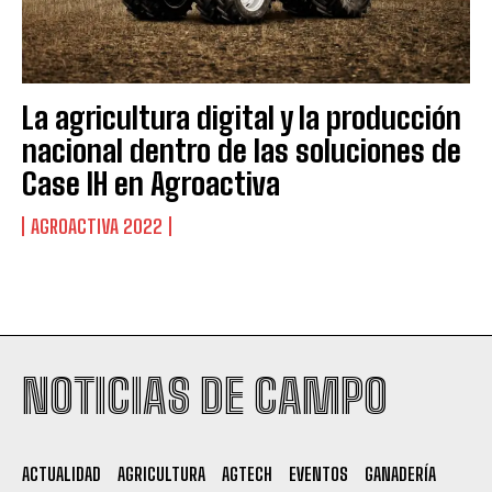
La agricultura digital y la producción
nacional dentro de las soluciones de
Case IH en Agroactiva
AGROACTIVA 2022
Suscribite al Newsletter
NOTICIAS DE CAMPO
QUIERO SUSCRIBIRME
ACTUALIDAD
AGRICULTURA
AGTECH
EVENTOS
GANADERÍA
Leí y acepto la
Política de Privacidad
.