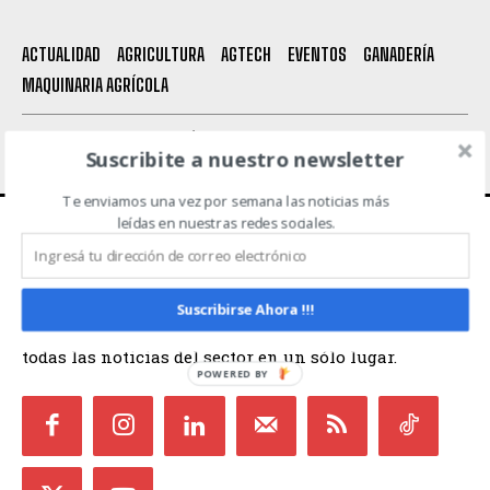
Leí y acepto la
Política de Privacidad
.
ACTUALIDAD
AGRICULTURA
AGTECH
EVENTOS
GANADERÍA
MAQUINARIA AGRÍCOLA
INICIO
CONTACTO
POLÍTICA DE PRIVACIDAD
Suscribite a nuestro newsletter
TÉRMINOS Y CONDICIONES
Te enviamos una vez por semana las noticias más
leídas en nuestras redes sociales.
ACERCA DE NOSOTROS
Noticias de Campo es un medio independiente
Suscribirse Ahora !!!
focalizado en Redes Sociales que intenta aglutinar
todas las noticias del sector en un sólo lugar.
POWERED BY