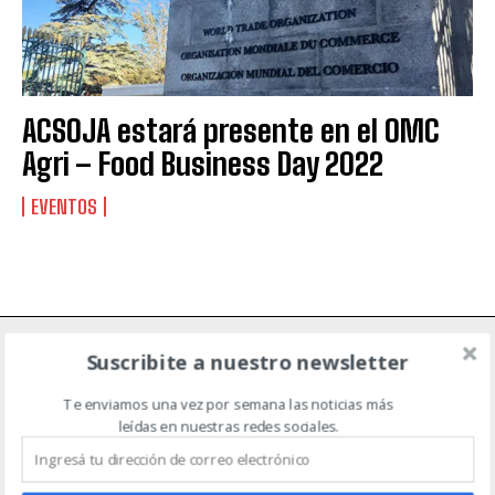
Suscribite al Newsletter
ACSOJA estará presente en el OMC
Agri – Food Business Day 2022
QUIERO SUSCRIBIRME
EVENTOS
Leí y acepto la
Política de Privacidad
.
Suscribite a nuestro newsletter
NOTICIAS DE CAMPO
Te enviamos una vez por semana las noticias más
leídas en nuestras redes sociales.
ACTUALIDAD
AGRICULTURA
AGTECH
EVENTOS
GANADERÍA
MAQUINARIA AGRÍCOLA