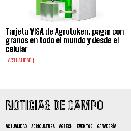
Tarjeta VISA de Agrotoken, pagar con
granos en todo el mundo y desde el
celular
ACTUALIDAD
Suscribite al Newsletter
NOTICIAS DE CAMPO
QUIERO SUSCRIBIRME
ACTUALIDAD
AGRICULTURA
AGTECH
EVENTOS
GANADERÍA
Leí y acepto la
Política de Privacidad
.