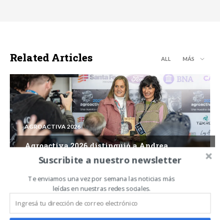
Related Articles
ALL
MÁS
AGROACTIVA 2026
Agroactiva 2026 distinguió a Andrea
Sarnari y a la Familia Paglietta con sus
Suscribite a nuestro newsletter
premios al espíritu del campo
Te enviamos una vez por semana las noticias más
leídas en nuestras redes sociales.