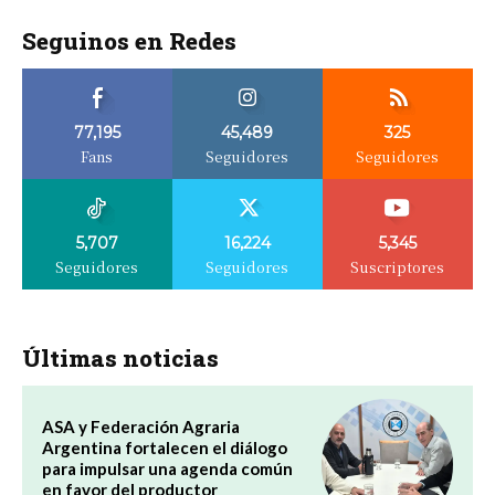
Seguinos en Redes
77,195
45,489
325
Fans
Seguidores
Seguidores
5,707
16,224
5,345
Seguidores
Seguidores
Suscriptores
Últimas noticias
ASA y Federación Agraria
Argentina fortalecen el diálogo
para impulsar una agenda común
en favor del productor