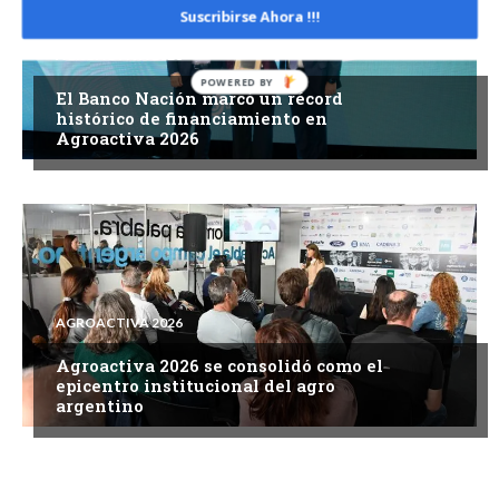
Suscribirse Ahora !!!
AGROACTIVA 2026
POWERED
El Banco Nación marcó un récord
BY
histórico de financiamiento en
Agroactiva 2026
AGROACTIVA 2026
Agroactiva 2026 se consolidó como el
epicentro institucional del agro
argentino