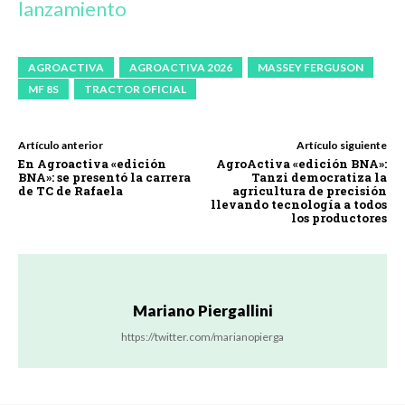
lanzamiento
AGROACTIVA
AGROACTIVA 2026
MASSEY FERGUSON
MF 8S
TRACTOR OFICIAL
Artículo anterior
Artículo siguiente
En Agroactiva «edición
AgroActiva «edición BNA»:
BNA»: se presentó la carrera
Tanzi democratiza la
de TC de Rafaela
agricultura de precisión
llevando tecnología a todos
los productores
Mariano Piergallini
https://twitter.com/marianopierga