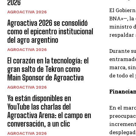
2026
El Gobiern
AGROACTIVA 2026
BNA»—, la 
Agroactiva 2026 se consolidó
ministro 
como el epicentro institucional
respaldar 
del agro argentino
AGROACTIVA 2026
​Durante s
entramado
El corazón en la tecnología: el
marca, sin
gran salto de Tekron como
de todo el 
Main Sponsor de Agroactiva
AGROACTIVA 2026
​Financia
Ya están disponibles en
YouTube las charlas del
​En el mar
Agroactiva Arena: el campo en
preocupaci
conversación, a un clic
incremento
desplegada
AGROACTIVA 2026