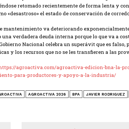
éndose retomado recientemente de forma lenta y con
omo «desastroso» el estado de conservación de corredo
 de mantenimiento va deteriorando exponencialmente l
una verdadera deuda interna porque lo que va a costa
Gobierno Nacional celebra un superávit que es falso,
icas y los recursos que no se les transfieren a las pro
https://agroactiva.com/agroactiva-edicion-bna-la-pr
iento-para-productores-y-apoyo-a-la-industria/
GROACTIVA
AGROACTIVA 2026
BPA
JAVIER RODRIGUEZ