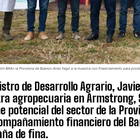
ión BNA» la Provincia de Buenos Aires llegó a la muestra con financiamiento para produ
nistro de Desarrollo Agrario, Javi
ra agropecuaria en Armstrong, S
 potencial del sector de la Prov
ompañamiento financiero del Ban
ña de fina.