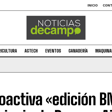
INICIO
CON
RICULTURA
AGTECH
EVENTOS
GANADERÍA
MAQUINAR
oactiva «edición B