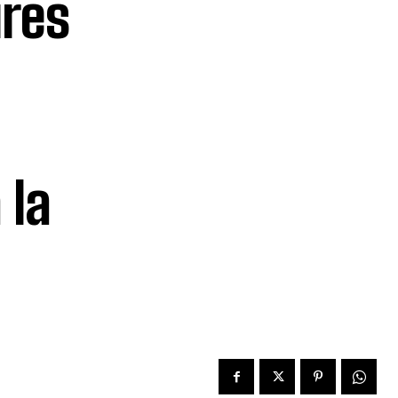
ires
 la