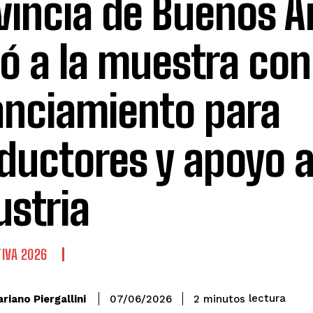
vincia de Buenos A
gó a la muestra con
anciamiento para
ductores y apoyo a
ustria
IVA 2026
lectura
riano Piergallini
2
minutos
07/06/2026