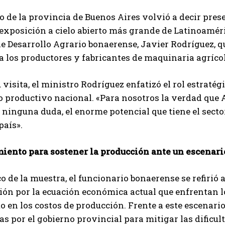
o de la provincia de Buenos Aires volvió a decir pres
exposición a cielo abierto más grande de Latinoaméri
de Desarrollo Agrario bonaerense, Javier Rodríguez,
Suscribite al Newsletter
a los productores y fabricantes de maquinaria agrícol
u visita, el ministro Rodríguez enfatizó el rol estraté
 productivo nacional. «Para nosotros la verdad que
QUIERO SUSCRIBIRME
 ninguna duda, el enorme potencial que tiene el secto
Leí y acepto la
Política de Privacidad
.
país».
miento para sostener la producción ante un escenar
co de la muestra, el funcionario bonaerense se refirió 
ón por la ecuación económica actual que enfrentan l
 en los costos de producción. Frente a este escenari
s por el gobierno provincial para mitigar las dificul