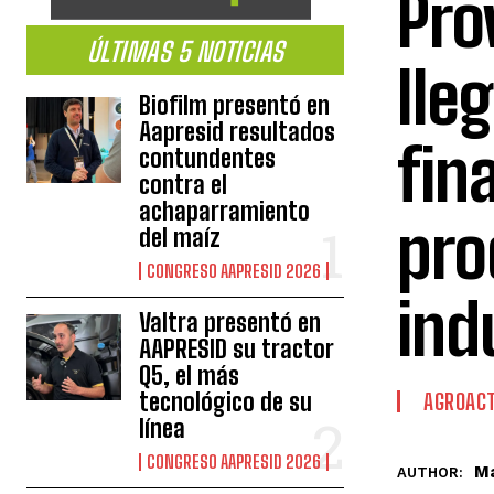
Pro
ÚLTIMAS 5 NOTICIAS
lle
Biofilm presentó en
Aapresid resultados
fin
contundentes
contra el
achaparramiento
pro
del maíz
CONGRESO AAPRESID 2026
ind
Valtra presentó en
AAPRESID su tractor
Q5, el más
tecnológico de su
AGROACT
línea
CONGRESO AAPRESID 2026
Ma
AUTHOR: