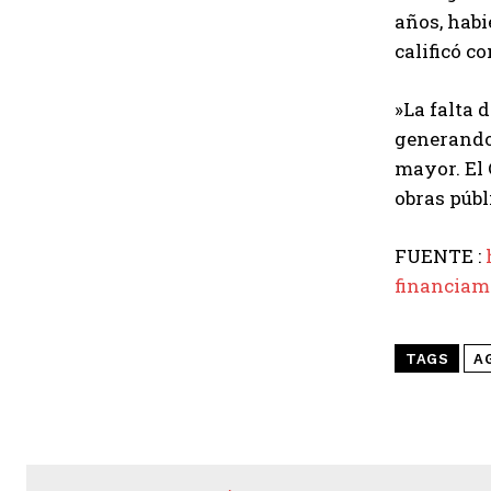
años, habi
calificó c
​»La falta
generando 
mayor. El 
obras públ
FUENTE :
financiam
TAGS
A