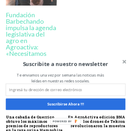
Fundación
Barbechando
impulsa la agenda
legislativa del
agro en
Agroactiva:
«Necesitamos
que nos saquen la
Suscribite a nuestro newsletter
pata de encima
con reglas claras»
Te enviamos una vez por semana las noticias más
leídas en nuestras redes sociales.
AGROACTIVA
AGROACTIVA 2026
HUGO ROSETTO
Suscribirse Ahora !!!
Artículo anterior
Artículo siguiente
Una cabaña de Guerrico
En AgroActiva edición BNA
obtuvo los máximos
los drones de Tekron
premios de reproductores
revolucionaron la muestra
en la raza ovina Hampshire