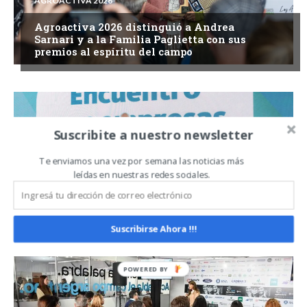
AGROACTIVA 2026
Agroactiva 2026 distinguió a Andrea
Sarnari y a la Familia Paglietta con sus
premios al espíritu del campo
Suscribite a nuestro newsletter
Te enviamos una vez por semana las noticias más
AGROACTIVA 2026
leídas en nuestras redes sociales.
El Banco Nación marcó un récord
histórico de financiamiento en
Agroactiva 2026
Suscribirse Ahora !!!