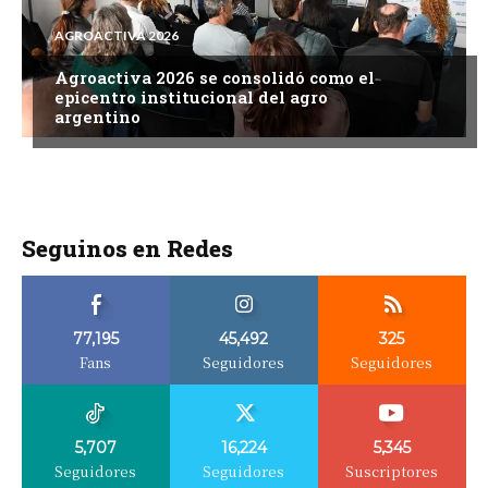
AGROACTIVA 2026
Agroactiva 2026 se consolidó como el
epicentro institucional del agro
argentino
Seguinos en Redes
77,195
45,492
325
Fans
Seguidores
Seguidores
5,707
16,224
5,345
Seguidores
Seguidores
Suscriptores