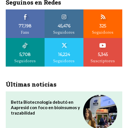
Seguinos en Redes
77,198
45,476
325
Fans
Seguidores
Seguidores
5,708
16,224
5,345
Seguidores
Seguidores
Suscriptores
Últimas noticias
Betta Biotecnología debutó en
Aapresid con foco en bioinsumos y
trazabilidad