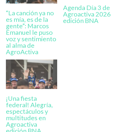
Agenda Día 3 de
“La canción ya no
Agroactiva 2026
es mía, es de la
edición BNA
gente”: Marcos
Emanuel le puso
voz y sentimiento
al alma de
AgroActiva
¡Una fiesta
federal! Alegría,
espectáculos y
multitudes en
Agroactiva
edición BNA