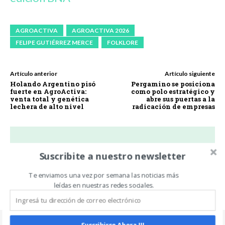
AGROACTIVA
AGROACTIVA 2026
FELIPE GUTIÉRREZ MERCE
FOLKLORE
Artículo anterior
Artículo siguiente
Holando Argentino pisó
Pergamino se posiciona
fuerte en AgroActiva:
como polo estratégico y
venta total y genética
abre sus puertas a la
lechera de alto nivel
radicación de empresas
Suscribite a nuestro newsletter
Mariano Piergallini
https://twitter.com/marianopierga
Te enviamos una vez por semana las noticias más
leídas en nuestras redes sociales.