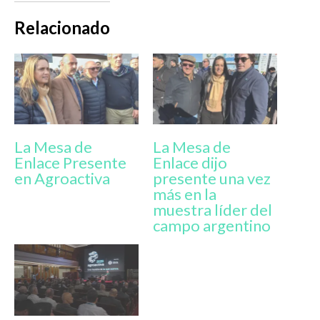
Relacionado
La Mesa de
La Mesa de
Enlace Presente
Enlace dijo
en Agroactiva
presente una vez
más en la
muestra líder del
campo argentino