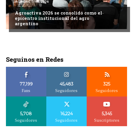
AGROACTIVA 2026
Agroactiva 2026 se consolidó como el
epicentro institucional del agro
argentino
Seguinos en Redes
77,199
45,483
325
Fans
Seguidores
Seguidores
5,708
16,224
5,345
Seguidores
Seguidores
Suscriptores