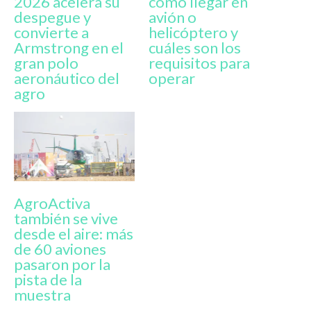
2026 acelera su
cómo llegar en
despegue y
avión o
convierte a
helicóptero y
Armstrong en el
cuáles son los
gran polo
requisitos para
aeronáutico del
operar
agro
AgroActiva
también se vive
desde el aire: más
de 60 aviones
pasaron por la
pista de la
muestra