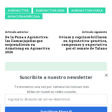
AGROACTIVA
AGROACTIVA 2026
AGROACTIVA VUELA
AVIACIÓN AGRÍCOLA
Artículo anterior
Artículo siguiente
De la Puna a AgroActiva:
Ovinos y caprinos brillaron
las llamas jujeñas que
en AgroActiva: genética,
sorprendieron en
campeones y expectativa
Armstrong en Agroactiva
por el remate de Talano
2026
Suscribite a nuestro newsletter
Mariano Piergallini
https://twitter.com/marianopierga
Te enviamos una vez por semana las noticias más
leídas en nuestras redes sociales.
Suscribirse Ahora !!!