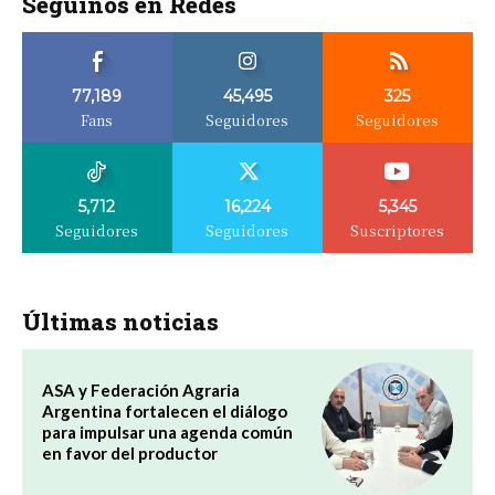
Seguinos en Redes
77,189
45,495
325
Fans
Seguidores
Seguidores
5,712
16,224
5,345
Seguidores
Seguidores
Suscriptores
Últimas noticias
ASA y Federación Agraria
Argentina fortalecen el diálogo
para impulsar una agenda común
en favor del productor