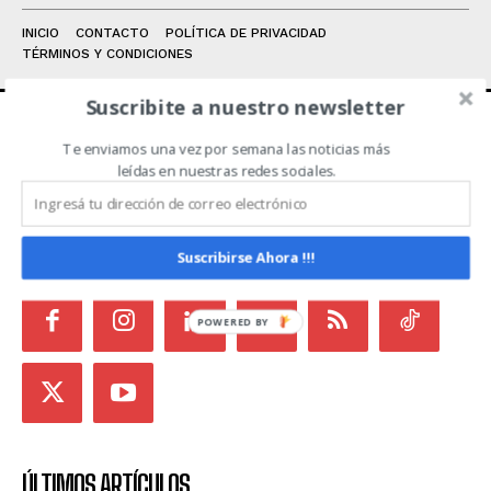
INICIO
CONTACTO
POLÍTICA DE PRIVACIDAD
TÉRMINOS Y CONDICIONES
Suscribite a nuestro newsletter
Te enviamos una vez por semana las noticias más
ACERCA DE NOSOTROS
leídas en nuestras redes sociales.
Noticias de Campo es un medio independiente
focalizado en Redes Sociales que intenta aglutinar
todas las noticias del sector en un sólo lugar.
Suscribirse Ahora !!!
POWERED
BY
ÚLTIMOS ARTÍCULOS