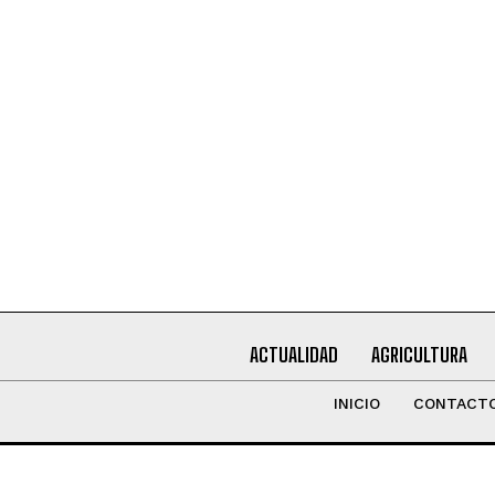
Leí y acepto la
Política de Privacidad
.
ACTUALIDAD
AGRICULTURA
INICIO
CONTACT