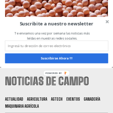
Suscribite a nuestro newsletter
Compra de semilla autógama
fiscalizada con beneficios fiscales
Te enviamos una vez por semana las noticias más
leídas en nuestras redes sociales.
AGRICULTURA
Suscribirse Ahora !!!
POWERED BY
NOTICIAS DE CAMPO
ACTUALIDAD
AGRICULTURA
AGTECH
EVENTOS
GANADERÍA
MAQUINARIA AGRÍCOLA