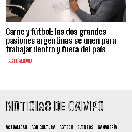
Carne y fútbol: las dos grandes
pasiones argentinas se unen para
trabajar dentro y fuera del país
ACTUALIDAD
Suscribite al Newsletter
NOTICIAS DE CAMPO
QUIERO SUSCRIBIRME
ACTUALIDAD
AGRICULTURA
AGTECH
EVENTOS
GANADERÍA
Leí y acepto la
Política de Privacidad
.