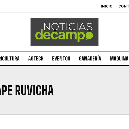
INICIO
CON
RICULTURA
AGTECH
EVENTOS
GANADERÍA
MAQUINAR
APE RUVICHA
Suscribite al Newsletter
QUIERO SUSCRIBIRME