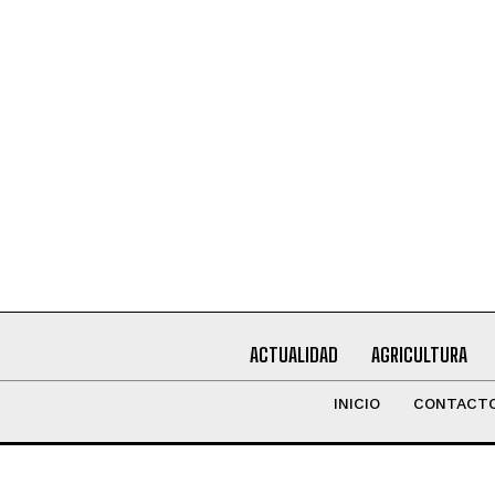
Leí y acepto la
Política de Privacidad
.
ACTUALIDAD
AGRICULTURA
INICIO
CONTACT