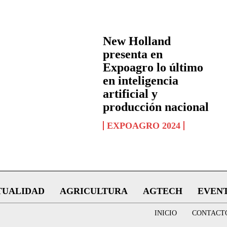
QUIERO SUSCRIBIRME
Leí y acepto la
Política de Privacidad
.
New Holland
presenta en
Expoagro lo último
en inteligencia
artificial y
producción nacional
EXPOAGRO 2024
TUALIDAD
AGRICULTURA
AGTECH
EVEN
INICIO
CONTACT