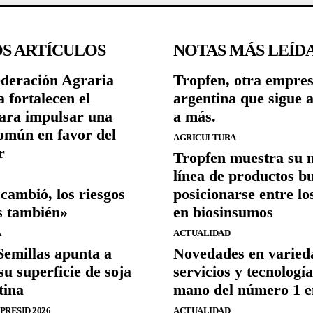
S ARTÍCULOS
NOTAS MÁS LEÍD
deración Agraria
Tropfen, otra empre
 fortalecen el
argentina que sigue 
para impulsar una
a más.
omún en favor del
AGRICULTURA
r
Tropfen muestra su 
línea de productos b
cambió, los riesgos
posicionarse entre lo
s también»
en biosinsumos
A
ACTUALIDAD
emillas apunta a
Novedades en varied
su superficie de soja
servicios y tecnología
tina
mano del número 1 e
RESID 2026
ACTUALIDAD