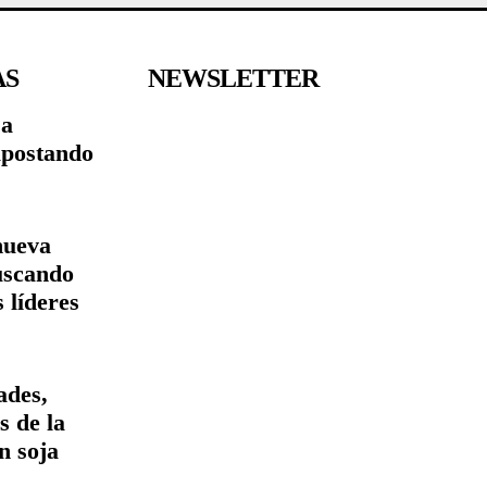
AS
NEWSLETTER
sa
apostando
nueva
uscando
s líderes
ades,
s de la
n soja