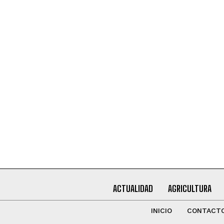
QUIERO SUSCRIBIRME
Leí y acepto la
Política de Privacidad
.
ACTUALIDAD
AGRICULTURA
INICIO
CONTACT