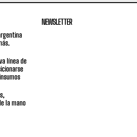
NEWSLETTER
argentina
más.
va línea de
icionarse
sinsumos
s,
 de la mano