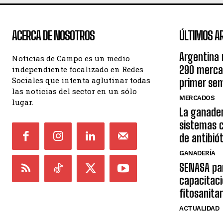
ACERCA DE NOSOTROS
ÚLTIMOS A
Argentina 
Noticias de Campo es un medio
290 mercad
independiente focalizado en Redes
Sociales que intenta aglutinar todas
primer se
las noticias del sector en un sólo
MERCADOS
lugar.
La ganader
sistemas 
de antibió
GANADERÍA
SENASA par
capacitaci
fitosanitar
ACTUALIDAD