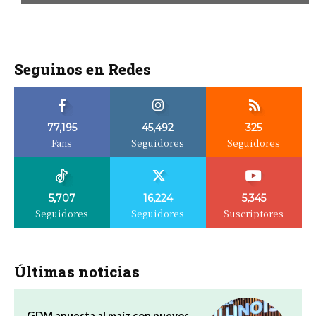
Seguinos en Redes
77,195
45,492
325
Fans
Seguidores
Seguidores
5,707
16,224
5,345
Seguidores
Seguidores
Suscriptores
Últimas noticias
GDM apuesta al maíz con nuevos