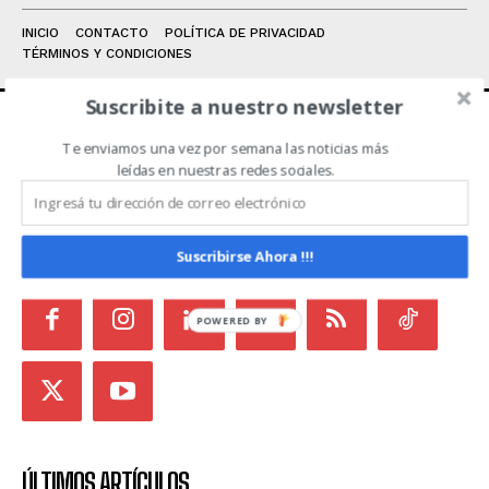
INICIO
CONTACTO
POLÍTICA DE PRIVACIDAD
TÉRMINOS Y CONDICIONES
Suscribite a nuestro newsletter
Te enviamos una vez por semana las noticias más
ACERCA DE NOSOTROS
leídas en nuestras redes sociales.
Noticias de Campo es un medio independiente
focalizado en Redes Sociales que intenta aglutinar
todas las noticias del sector en un sólo lugar.
Suscribirse Ahora !!!
POWERED BY
ÚLTIMOS ARTÍCULOS