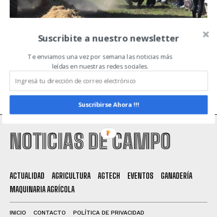
¡A no perderse las dinámicas!
Suscribite a nuestro newsletter
recomiendan desde AgroActiva
Te enviamos una vez por semana las noticias más
AGROACTIVA 2022
leídas en nuestras redes sociales.
Suscribirse Ahora !!!
NOTICIAS DE CAMPO
ACTUALIDAD
AGRICULTURA
AGTECH
EVENTOS
GANADERÍA
MAQUINARIA AGRÍCOLA
INICIO
CONTACTO
POLÍTICA DE PRIVACIDAD