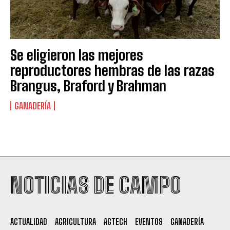
Se eligieron las mejores
reproductores hembras de las razas
Brangus, Braford y Brahman
GANADERÍA
Suscribite al Newsletter
NOTICIAS DE CAMPO
QUIERO SUSCRIBIRME
ACTUALIDAD
AGRICULTURA
AGTECH
EVENTOS
GANADERÍA
Leí y acepto la
Política de Privacidad
.