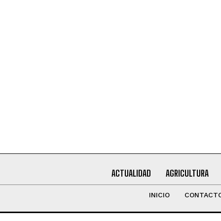
Leí y acepto la
Política de Privacidad
.
ACTUALIDAD
AGRICULTURA
INICIO
CONTACT