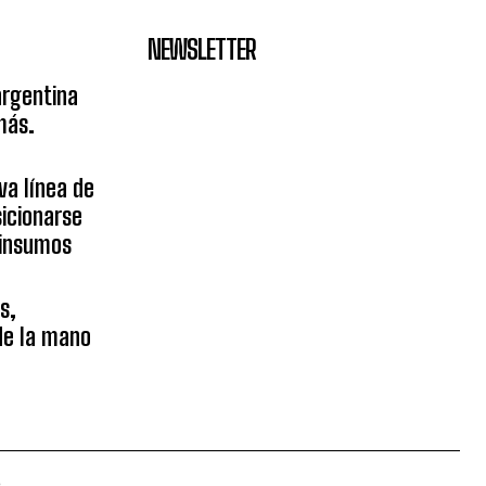
NEWSLETTER
argentina
más.
va línea de
icionarse
sinsumos
s,
 de la mano
.