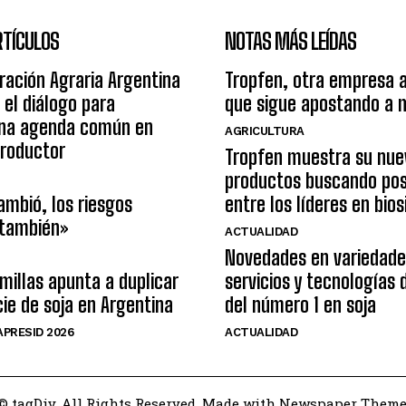
RTÍCULOS
NOTAS MÁS LEÍDAS
ración Agraria Argentina
Tropfen, otra empresa 
 el diálogo para
que sigue apostando a 
una agenda común en
AGRICULTURA
productor
Tropfen muestra su nue
productos buscando pos
ambió, los riesgos
entre los líderes en bio
 también»
ACTUALIDAD
Novedades en variedade
illas apunta a duplicar
servicios y tecnologías
cie de soja en Argentina
del número 1 en soja
PRESID 2026
ACTUALIDAD
© tagDiv. All Rights Reserved. Made with Newspaper Theme