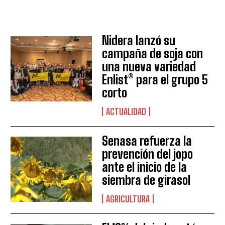
Nidera lanzó su
campaña de soja con
una nueva variedad
Enlist® para el grupo 5
corto
Suscribite al Newsletter
ACTUALIDAD
Senasa refuerza la
QUIERO SUSCRIBIRME
prevención del jopo
ante el inicio de la
Leí y acepto la
Política de Privacidad
.
siembra de girasol
AGRICULTURA