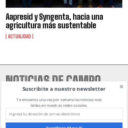
Suscribite al Newsletter
Aapresid y Syngenta, hacia una
agricultura más sustentable
ACTUALIDAD
QUIERO SUSCRIBIRME
Leí y acepto la
Política de Privacidad
.
NOTICIAS DE CAMPO
Suscribite a nuestro newsletter
Te enviamos una vez por semana las noticias más
ACTUALIDAD
AGRICULTURA
AGTECH
EVENTOS
GANADERÍA
leídas en nuestras redes sociales.
MAQUINARIA AGRÍCOLA
INICIO
CONTACTO
POLÍTICA DE PRIVACIDAD
Suscribirse Ahora !!!
TÉRMINOS Y CONDICIONES