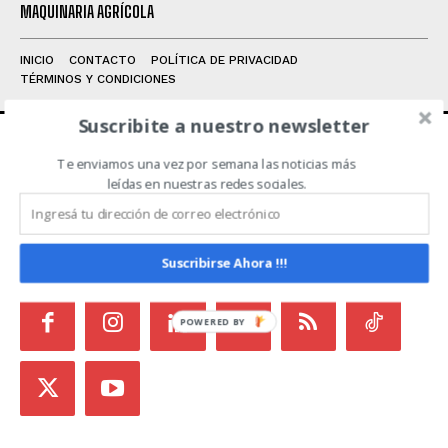
Leí y acepto la
Política de Privacidad
.
MAQUINARIA AGRÍCOLA
INICIO
CONTACTO
POLÍTICA DE PRIVACIDAD
TÉRMINOS Y CONDICIONES
Suscribite a nuestro newsletter
Te enviamos una vez por semana las noticias más
ACERCA DE NOSOTROS
leídas en nuestras redes sociales.
Noticias de Campo es un medio independiente
focalizado en Redes Sociales que intenta aglutinar
todas las noticias del sector en un sólo lugar.
Suscribirse Ahora !!!
POWERED BY