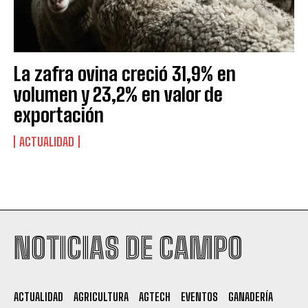
La zafra ovina creció 31,9% en
volumen y 23,2% en valor de
exportación
ACTUALIDAD
Suscribite al Newsletter
NOTICIAS DE CAMPO
QUIERO SUSCRIBIRME
ACTUALIDAD
AGRICULTURA
AGTECH
EVENTOS
GANADERÍA
Leí y acepto la
Política de Privacidad
.