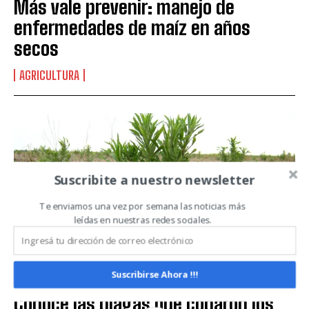
Más vale prevenir: manejo de
enfermedades de maíz en años
secos
QUIERO SUSCRIBIRME
AGRICULTURA
Leí y acepto la
Política de Privacidad
.
Suscribite a nuestro newsletter
Te enviamos una vez por semana las noticias más
leídas en nuestras redes sociales.
Suscribirse Ahora !!!
Conocé las plagas que coparon los