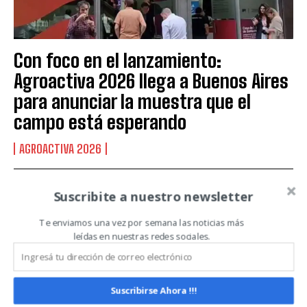
Suscribite al Newsletter
Con foco en el lanzamiento:
Agroactiva 2026 llega a Buenos Aires
QUIERO SUSCRIBIRME
para anunciar la muestra que el
Leí y acepto la
Política de Privacidad
.
campo está esperando
AGROACTIVA 2026
Suscribite a nuestro newsletter
Te enviamos una vez por semana las noticias más
leídas en nuestras redes sociales.
Suscribirse Ahora !!!