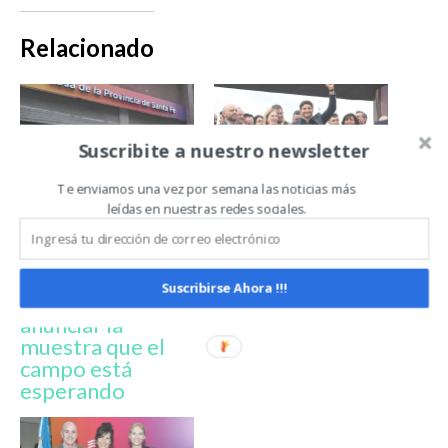
Relacionado
Suscribite a nuestro newsletter
Te enviamos una vez por semana las noticias más
leídas en nuestras redes sociales.
Con foco en el
Santa Fe pone al
lanzamiento:
campo en el
Agroactiva 2026
centro de la
llega a Buenos
escena en
Suscribirse Ahora !!!
Aires para
AgroActiva
anunciar la
muestra que el
campo está
esperando