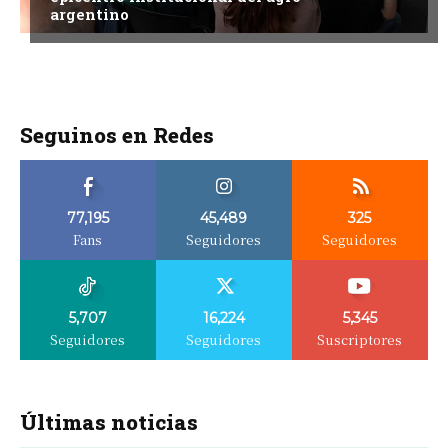
argentino
Seguinos en Redes
77,195
45,489
325
Fans
Seguidores
Seguidores
5,707
16,224
5,345
Seguidores
Seguidores
Suscriptores
Últimas noticias