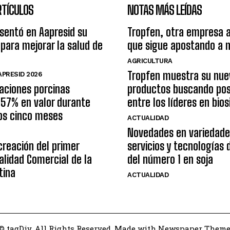
RTÍCULOS
NOTAS MÁS LEÍDAS
sentó en Aapresid su
Tropfen, otra empresa 
para mejorar la salud de
que sigue apostando a 
AGRICULTURA
Tropfen muestra su nue
PRESID 2026
aciones porcinas
productos buscando pos
157% en valor durante
entre los líderes en bio
os cinco meses
ACTUALIDAD
Novedades en variedade
creación del primer
servicios y tecnologías
lidad Comercial de la
del número 1 en soja
tina
ACTUALIDAD
© tagDiv. All Rights Reserved. Made with Newspaper Theme