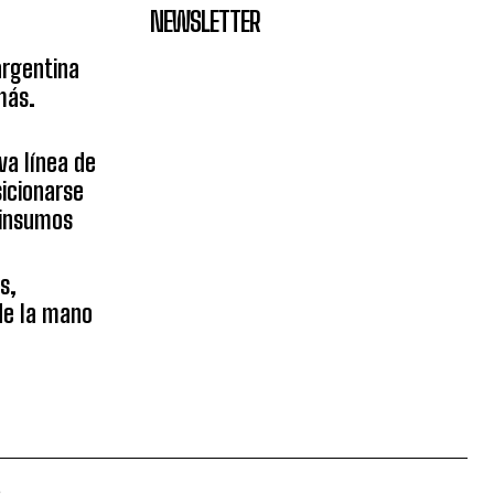
NEWSLETTER
argentina
más.
va línea de
icionarse
sinsumos
s,
 de la mano
.