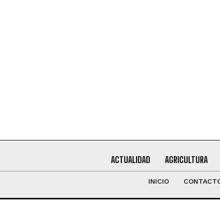
Leí y acepto la
Política de Privacidad
.
ACTUALIDAD
AGRICULTURA
INICIO
CONTACT