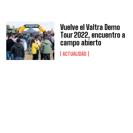
Suscribite al Newsletter
Vuelve el Valtra Demo
QUIERO SUSCRIBIRME
Tour 2022, encuentro a
campo abierto
Leí y acepto la
Política de Privacidad
.
ACTUALIDAD