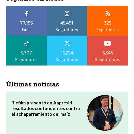
77,195
45,491
325
Fans
Seguidores
Seguidores
5,707
16,224
5,345
Seguidores
Seguidores
Suscriptores
Últimas noticias
Biofilm presentó en Aapresid
resultados contundentes contra
el achaparramiento del maíz