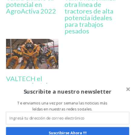
potencial en
otra línea de
AgroActiva 2022
tractores de alta
potencia ideales
para trabajos
pesados
VALTECH el
nuevo robot de
Suscribite a nuestro newsletter
VALTRA se
transforma en
Te enviamos una vez por semana las noticias más
una atractiva
leídas en nuestras redes sociales.
novedad de la
marca en
AgroActiva
Suscribirse Ahora !!!