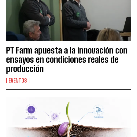
Suscribite al Newsletter
PT Farm apuesta a la innovación con
ensayos en condiciones reales de
QUIERO SUSCRIBIRME
producción
Leí y acepto la
Política de Privacidad
.
EVENTOS