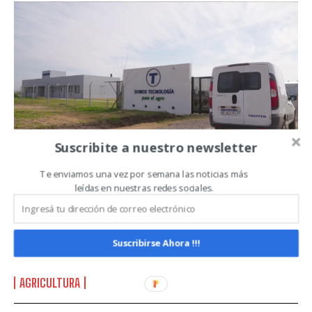
QUIERO SUSCRIBIRME
Leí y acepto la
Política de Privacidad
.
Suscribite a nuestro newsletter
Te enviamos una vez por semana las noticias más
leídas en nuestras redes sociales.
Agregar valor al productor argentino,
la propuesta de una empresa
argentina de tecnologías integrales
Suscribirse Ahora !!!
para el campo.
AGRICULTURA