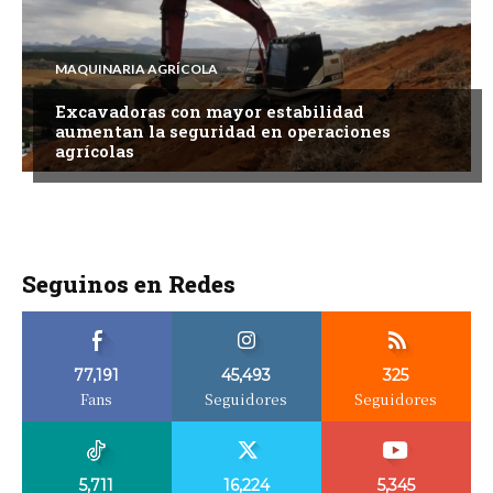
MAQUINARIA AGRÍCOLA
Excavadoras con mayor estabilidad
aumentan la seguridad en operaciones
agrícolas
Seguinos en Redes
77,191
45,493
325
Fans
Seguidores
Seguidores
5,711
16,224
5,345