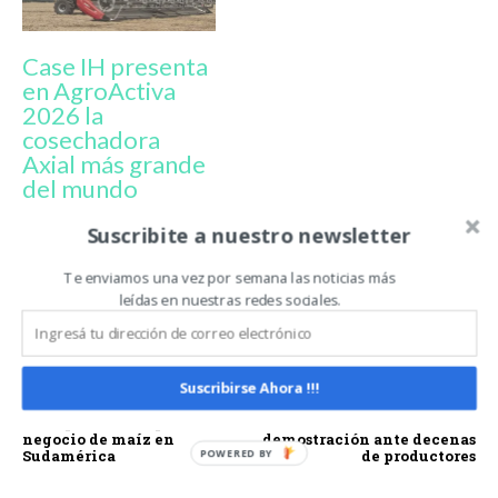
Case IH presenta
en AgroActiva
2026 la
cosechadora
Axial más grande
del mundo
Suscribite a nuestro newsletter
AFS HARVEST COMMAND
AXIAL FLOW
CASE IH
Te enviamos una vez por semana las noticias más
COSECHADORAS
PARAGUAY
RODRIGO LANCIOTTI
leídas en nuestras redes sociales.
X-FLOW
Artículo anterior
Artículo siguiente
Suscribirse Ahora !!!
GDM anuncia acuerdo con
Indecar inauguró el «PT
KWS para la compra del
Farm» con una
negocio de maíz en
demostración ante decenas
Sudamérica
de productores