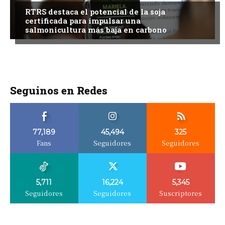
RTRS destaca el potencial de la soja
certificada para impulsar una
salmonicultura más baja en carbono
Seguinos en Redes
77,189
45,494
325
Fans
Seguidores
Seguidores
5,711
16,224
5,345
Seguidores
Seguidores
Suscriptores