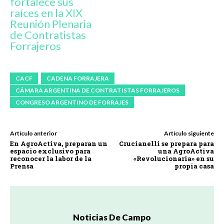
fortalece sus
raíces en la XIX
Reunión Plenaria
de Contratistas
Forrajeros
CACF
CADENA FORRAJERA
CÁMARA ARGENTINA DE CONTRATISTAS FORRAJEROS
CONGRESO ARGENTINO DE FORRAJES
Artículo anterior
Artículo siguiente
En AgroActiva, preparan un
Crucianelli se prepara para
espacio exclusivo para
una AgroActiva
reconocer la labor de la
«Revolucionaria» en su
Prensa
propia casa
Noticias De Campo