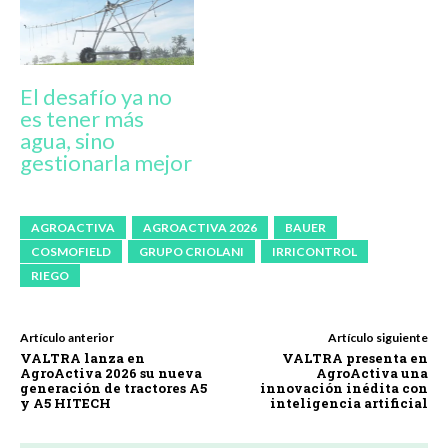
El desafío ya no
es tener más
agua, sino
gestionarla mejor
AGROACTIVA
AGROACTIVA 2026
BAUER
COSMOFIELD
GRUPO CRIOLANI
IRRICONTROL
RIEGO
Artículo anterior
Artículo siguiente
VALTRA lanza en
VALTRA presenta en
AgroActiva 2026 su nueva
AgroActiva una
generación de tractores A5
innovación inédita con
y A5 HITECH
inteligencia artificial