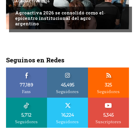
AGROACTIVA 2026
Agroactiva 2026 se consolidó como el
epicentro institucional del agro
argentino
Seguinos en Redes
77,189
45,495
325
Fans
Seguidores
Seguidores
5,712
16,224
5,345
Seguidores
Seguidores
Suscriptores