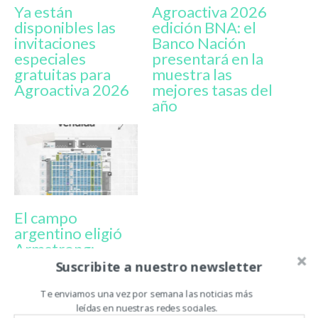
Ya están
Agroactiva 2026
disponibles las
edición BNA: el
invitaciones
Banco Nación
especiales
presentará en la
gratuitas para
muestra las
Agroactiva 2026
mejores tasas del
año
El campo
argentino eligió
Armstrong:
Agroactiva 2026
Suscribite a nuestro newsletter
llegó a su edición
más grande con el
Te enviamos una vez por semana las noticias más
100% de sus
leídas en nuestras redes sociales.