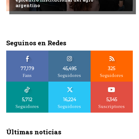
argentino
Seguinos en Redes
77,179
45,495
325
Fans
Seguidores
Seguidores
5,712
16,224
5,345
Seguidores
Seguidores
Suscriptores
Últimas noticias