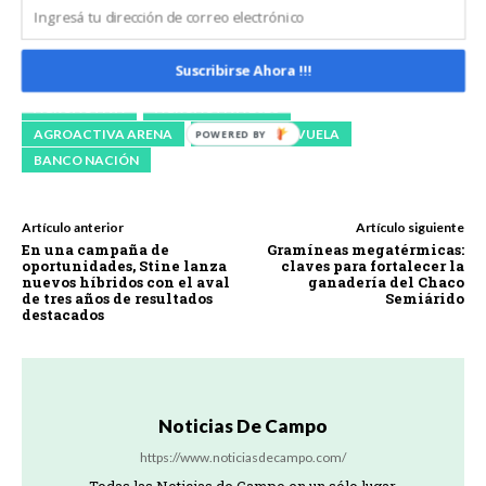
espacios
vendidos
Suscribirse Ahora !!!
AGROACTIVA
AGROACTIVA 2026
AGROACTIVA ARENA
AGROACTIVA VUELA
BANCO NACIÓN
Artículo anterior
Artículo siguiente
En una campaña de
Gramíneas megatérmicas:
oportunidades, Stine lanza
claves para fortalecer la
nuevos híbridos con el aval
ganadería del Chaco
de tres años de resultados
Semiárido
destacados
Noticias De Campo
https://www.noticiasdecampo.com/
Todas las Noticias de Campo en un sólo lugar.