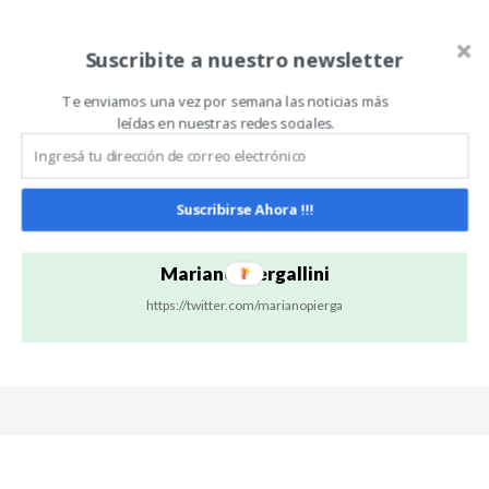
Artículo anterior
Artículo siguiente
Suscribite a nuestro newsletter
AgroActiva 2026 cerró
Drones agrícolas ganan
como la muestra
terreno en maíz y sorgo
agropecuaria a cielo
como herramienta
Te enviamos una vez por semana las noticias más
abierto más grande de
complementaria
leídas en nuestras redes sociales.
Latinoamérica: 282.000
personas y récords que
rompieron todas las marcas
Suscribirse Ahora !!!
Mariano Piergallini
https://twitter.com/marianopierga