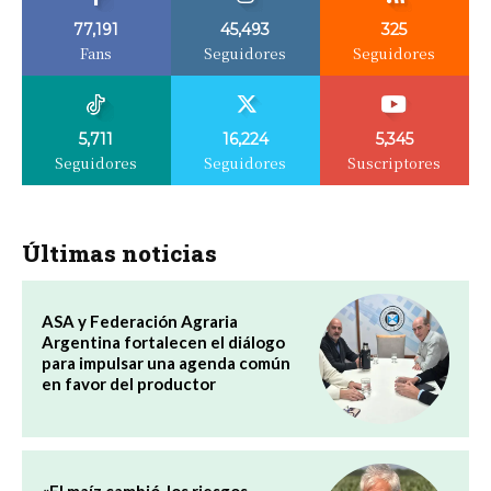
77,191
45,493
325
Fans
Seguidores
Seguidores
5,711
16,224
5,345
Seguidores
Seguidores
Suscriptores
Últimas noticias
ASA y Federación Agraria
Argentina fortalecen el diálogo
para impulsar una agenda común
en favor del productor
«El maíz cambió, los riesgos