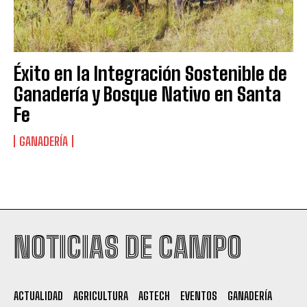
Éxito en la Integración Sostenible de
Ganadería y Bosque Nativo en Santa
Fe
GANADERÍA
Suscribite al Newsletter
NOTICIAS DE CAMPO
QUIERO SUSCRIBIRME
ACTUALIDAD
AGRICULTURA
AGTECH
EVENTOS
GANADERÍA
Leí y acepto la
Política de Privacidad
.