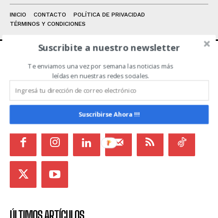
INICIO
CONTACTO
POLÍTICA DE PRIVACIDAD
TÉRMINOS Y CONDICIONES
Suscribite a nuestro newsletter
Te enviamos una vez por semana las noticias más
ACERCA DE NOSOTROS
leídas en nuestras redes sociales.
Noticias de Campo es un medio independiente
focalizado en Redes Sociales que intenta aglutinar
todas las noticias del sector en un sólo lugar.
Suscribirse Ahora !!!
ÚLTIMOS ARTÍCULOS